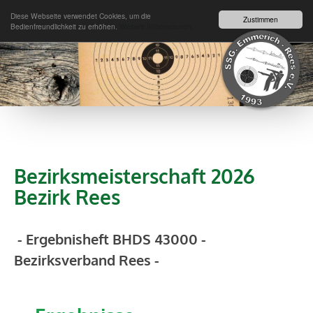
Menü
Diese Webseite verwendet Cookies, um die
Zustimmen
Bedienfreundlichkeit zu erhöhen.
Weitere Informationen.
Bezirksmeisterschaft 2026
Bezirk Rees
- Ergebnisheft BHDS 43000 -
Bezirksverband Rees -